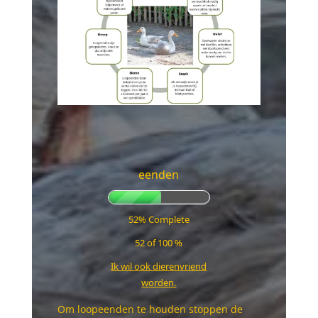
eenden
52% Complete
52 of 100
%
Ik wil ook dierenvriend
worden.
Om loopeenden te houden stoppen de