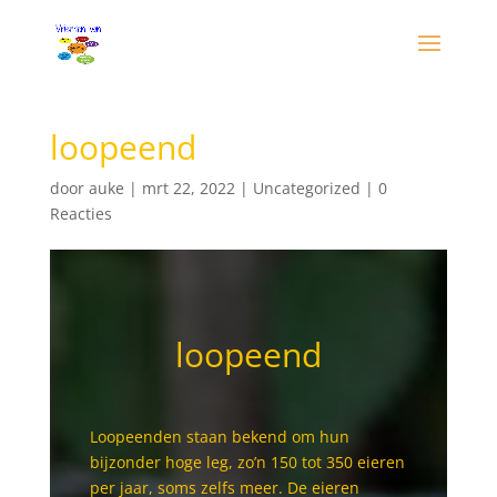
loopeend
door
auke
|
mrt 22, 2022
|
Uncategorized
|
0
Reacties
loopeend
Loopeenden staan bekend om hun
bijzonder hoge leg, zo’n 150 tot 350 eieren
per jaar, soms zelfs meer. De eieren