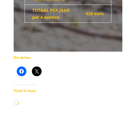
TOTAAL PER JAAR
420 euro
per 4 eenden
Dit delen:
Vind ik leuk:
Aan
het
laden...