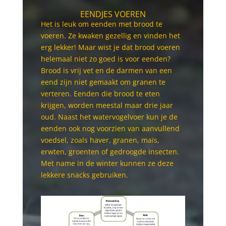
EENDJES VOEREN
Het is leuk om eenden met brood te
voeren. Ze kwaken gezellig en vinden het
erg lekker! Maar wist je dat brood voeren
helemaal niet zo goed is voor eenden?
Brood is vrij vet en de darmen van een
eend zijn niet gemaakt om granen te
verteren. Eenden die brood te eten
krijgen, worden meestal maar drie jaar
oud.
Naast het watervogelvoer kun je de
eenden ook nog voorzien van aanvullend
voedsel, zoals haver, granen, maïs,
erwten, groenten of
gedroogde insecten
.
Met name in de winter kunnen ze deze
lekkere snacks gebruiken.