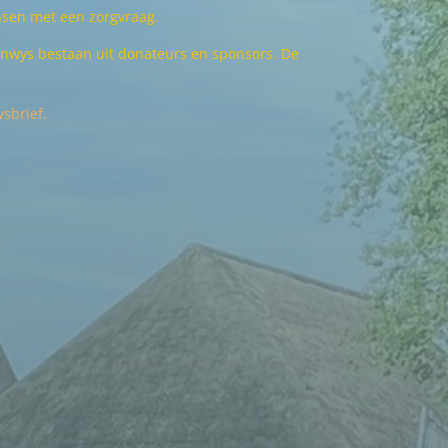
sen met een zorgvraag.
genwys bestaan uit donateurs en sponsors. De
sbrief.