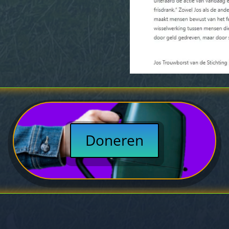
Doneren
oneren
Dierenvriend worden
Vrienden regelement
mer
Donatiewinkel
Vacatures
Vriendendag