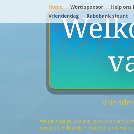
Home
Word sponsor
Help ons 
Welk
Vriendendag
Rabobank steunt
v
Vrienden
We zijn trots op
Stichting ijgenwys en Anders
w
goederen en financiële middelen is vrienden v