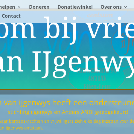
helpen
Doneren
Donatiewinkel
Over ons
om bij vri
Contact
an IJgenwy
 van ijgenwys heeft een ondersteun
stichting ijgenwys en Anders ANBI goedgekeurd
aar beroepskrachten en vrijwilligers zich elke dag inzetten voor 
an IJgenwys ontstaan.