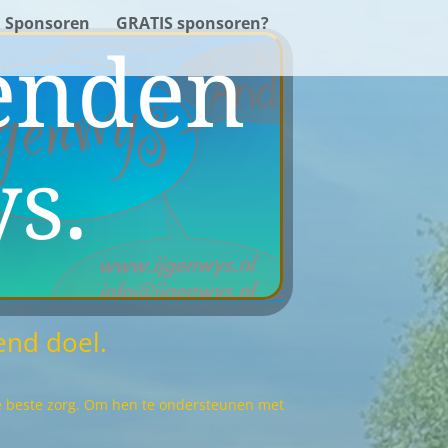
Sponsoren
GRATIS sponsoren?
enden
s.
end doel.
de beste zorg. Om hen te ondersteunen met